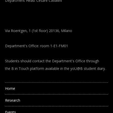
Department Head: Cesare Cavallini
Via Roentgen, 1 (1st floor) 20136, Milano
Department's Office: room 1-E1-FM01
Students should contact the Department's Office through
the B in Touch platform available in the yoU@B student diary.
Main navigation
Home
Research
Events