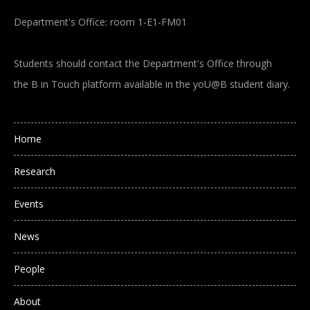
Department's Office: room 1-E1-FM01
Students should contact the Department's Office through
the B in Touch platform available in the yoU@B student diary.
Main navigation
Home
Research
Events
News
People
About