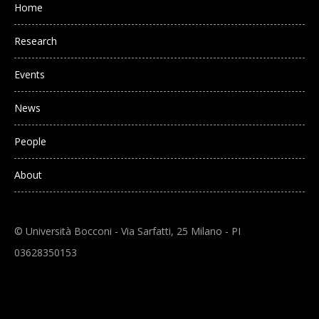
Main navigation
Home
Research
Events
News
People
About
© Università Bocconi - Via Sarfatti, 25 Milano - PI
03628350153