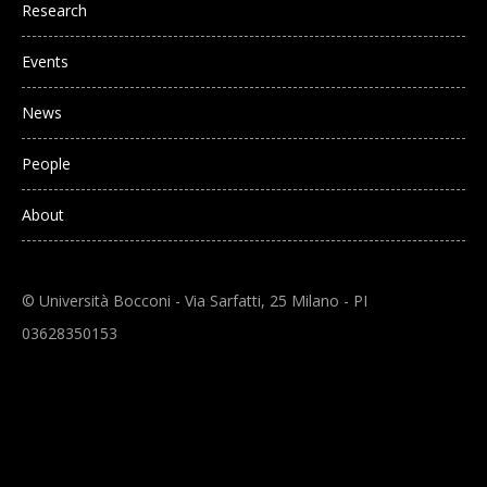
Research
Events
News
People
About
© Università Bocconi - Via Sarfatti, 25 Milano - PI
03628350153