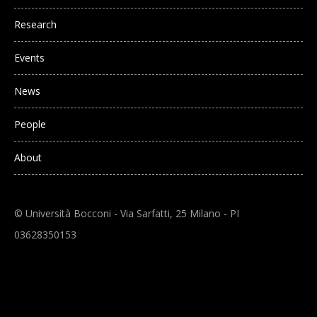
Research
Events
News
People
About
© Università Bocconi - Via Sarfatti, 25 Milano - PI
03628350153