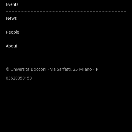
Events
News
People
About
© Università Bocconi - Via Sarfatti, 25 Milano - PI
03628350153