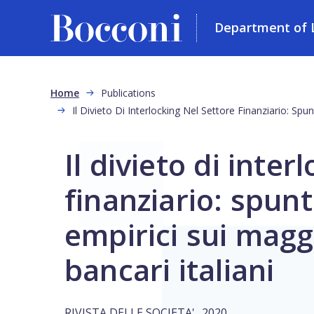
Department of L
Skip to main content
Breadcrumb
Home
Publications
Il Divieto Di Interlocking Nel Settore Finanziario: Spun
Il divieto di inter
finanziario: spunt
empirici sui magg
bancari italiani
,
RIVISTA DELLE SOCIETA'
2020