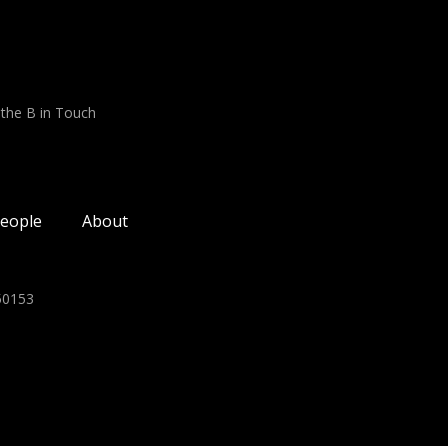
 the B in Touch
eople
About
350153